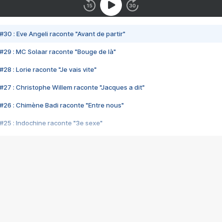
#30 : Eve Angeli raconte "Avant de partir"
#29 : MC Solaar raconte "Bouge de là"
28 : Lorie raconte "Je vais vite"
#27 : Christophe Willem raconte "Jacques a dit"
#26 : Chimène Badi raconte "Entre nous"
#25 : Indochine raconte "3e sexe"
#24 : Zaho raconte "C'est chelou"
#23 : Patrick Bruel raconte "Au café des délices"
#22 : Kyo raconte "Le chemin"
#21 : Nolwenn Leroy raconte "Cassé"
#20 : Patrick Hernandez raconte "Born to be alive"