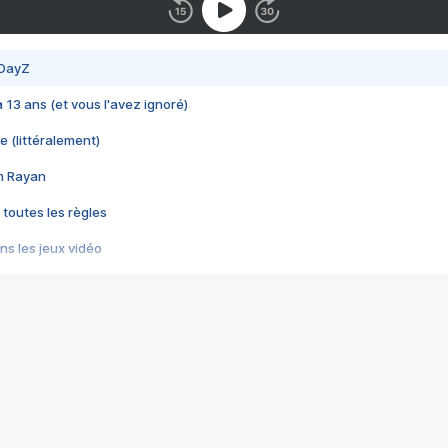
 DayZ
 a 13 ans (et vous l'avez ignoré)
e (littéralement)
im Rayan
 toutes les règles
s les jeux vidéo
us choquant de Rockstar ? - Le scandale BULLY
e plus moche de Steam
du RÊVE tourne au CAUCHEMAR
pendant 8 heures
it… à tort