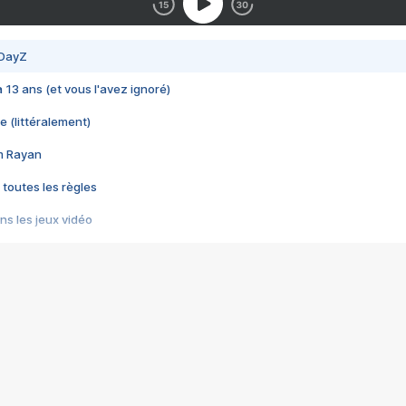
 DayZ
 a 13 ans (et vous l'avez ignoré)
e (littéralement)
im Rayan
 toutes les règles
s les jeux vidéo
us choquant de Rockstar ? - Le scandale BULLY
e plus moche de Steam
du RÊVE tourne au CAUCHEMAR
pendant 8 heures
it… à tort