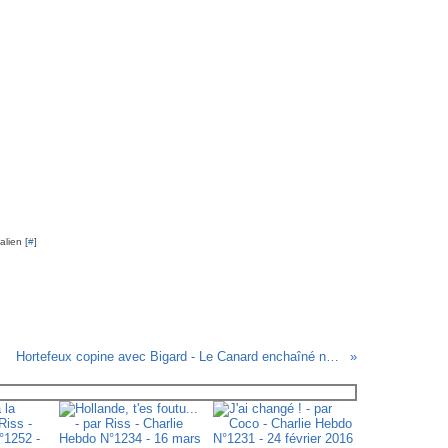
lien [
#
]
Hortefeux copine avec Bigard - Le Canard enchaîné n° 4532 - 5 septembre 2007