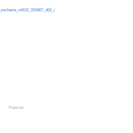
nard enchaîné - 05/09/07
Publicité