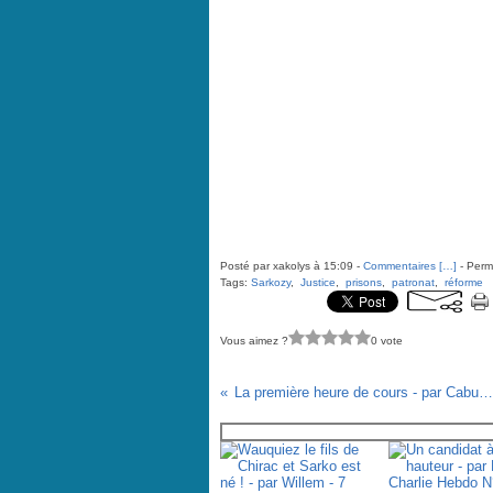
Posté par xakolys à 15:09 -
Commentaires [
…
]
- Perma
Tags:
Sarkozy
,
Justice
,
prisons
,
patronat
,
réforme
Vous aimez ?
0 vote
La première heure de cours - par Cabu - 5 septembre 2007
Vous aimerez aussi :