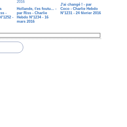
J'ai changé ! - par
a
Hollande, t'es foutu... -
Coco - Charlie Hebdo
ss -
par Riss - Charlie
N°1231 - 24 février 2016
N°1252 -
Hebdo N°1234 - 16
mars 2016