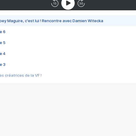
bey Maguire, c'est lui ! Rencontre avec Damien Witecka
e 6
e 5
e 4
e 3
s créatrices de la VF !
e 2
e 1
e Mektoub My Love arrive enfin ! Rencontre avec Shaïn Boumedine et Sal
i : après Toni en famille
elle réalise le bouleversant Dites lui que je l'aime