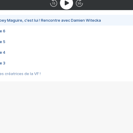
bey Maguire, c'est lui ! Rencontre avec Damien Witecka
e 6
e 5
e 4
e 3
s créatrices de la VF !
e 2
e 1
e Mektoub My Love arrive enfin ! Rencontre avec Shaïn Boumedine et Sal
i : après Toni en famille
elle réalise le bouleversant Dites lui que je l'aime