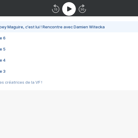
bey Maguire, c'est lui ! Rencontre avec Damien Witecka
e 6
e 5
e 4
e 3
s créatrices de la VF !
e 2
e 1
e Mektoub My Love arrive enfin ! Rencontre avec Shaïn Boumedine et Sal
i : après Toni en famille
elle réalise le bouleversant Dites lui que je l'aime