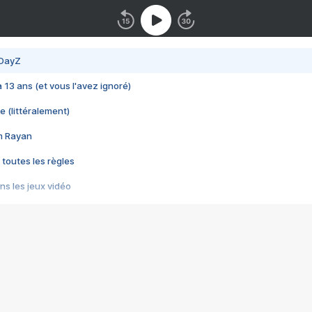
 DayZ
 a 13 ans (et vous l'avez ignoré)
e (littéralement)
im Rayan
 toutes les règles
s les jeux vidéo
us choquant de Rockstar ? - Le scandale BULLY
e plus moche de Steam
du RÊVE tourne au CAUCHEMAR
pendant 8 heures
it… à tort