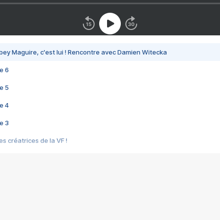
bey Maguire, c'est lui ! Rencontre avec Damien Witecka
e 6
e 5
e 4
e 3
s créatrices de la VF !
e 2
e 1
e Mektoub My Love arrive enfin ! Rencontre avec Shaïn Boumedine et Sal
i : après Toni en famille