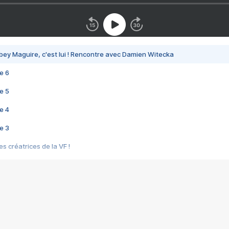
bey Maguire, c'est lui ! Rencontre avec Damien Witecka
e 6
e 5
e 4
e 3
s créatrices de la VF !
e 2
e 1
e Mektoub My Love arrive enfin ! Rencontre avec Shaïn Boumedine et Sal
i : après Toni en famille