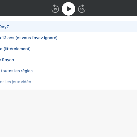
 DayZ
 a 13 ans (et vous l'avez ignoré)
e (littéralement)
im Rayan
 toutes les règles
s les jeux vidéo
us choquant de Rockstar ? - Le scandale BULLY
e plus moche de Steam
du RÊVE tourne au CAUCHEMAR
pendant 8 heures
it… à tort