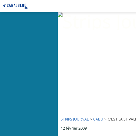
STRIPS JOURNAL
>
CABU
>
C'EST LA ST VAL
12 février 2009
C'est la St Valentin ! - par Cabu - Charlie Hebdo N°869 