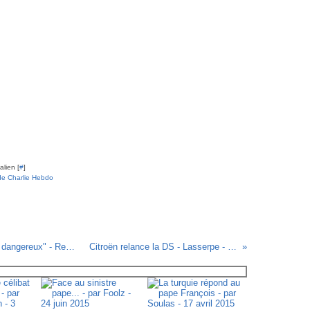
lien [
#
]
e Charlie Hebdo
Le maïs OGM de Monsanto classé "non dangereux" - Remy Cattelain - 12/02/09
Citroën relance la DS - Lasserpe - 13 février 2009