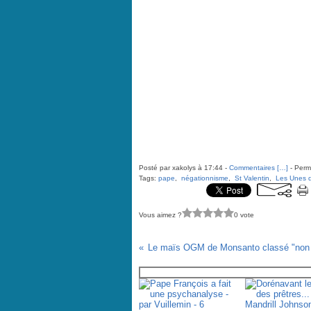
Posté par xakolys à 17:44 -
Commentaires [
…
]
- Perma
Tags:
pape
,
négationnisme
,
St Valentin
,
Les Unes d
Vous aimez ?
0 vote
Vous aimerez aussi :