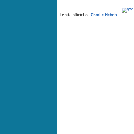
Ahmadinejad dérape encore - par Luz - Charlie Hebdo N
Le site officiel de
Charlie Hebdo