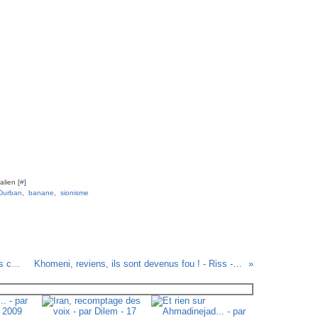
lien [
#
]
Durban
,
banane
,
sionisme
Face à la crise les français se serrent les coudes - par Coco - 13 avril 2009
Khomeni, reviens, ils sont devenus fou ! - Riss - Charlie Hebdo 879 - 22 avril 2009