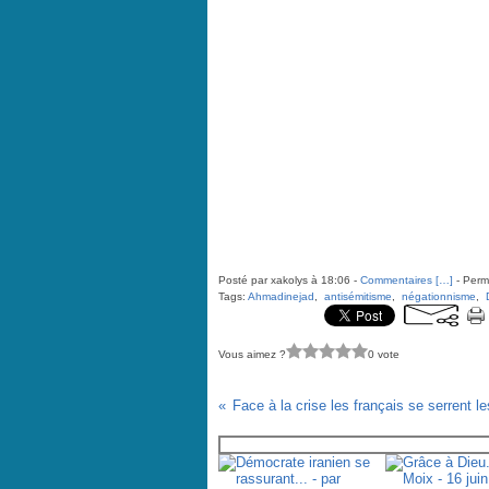
Posté par xakolys à 18:06 -
Commentaires [
…
]
- Perma
Tags:
Ahmadinejad
,
antisémitisme
,
négationnisme
,
Vous aimez ?
0 vote
Vous aimerez aussi :