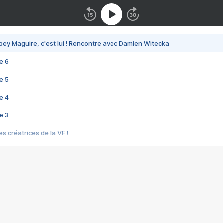
bey Maguire, c'est lui ! Rencontre avec Damien Witecka
e 6
e 5
e 4
e 3
s créatrices de la VF !
e 2
e 1
e Mektoub My Love arrive enfin ! Rencontre avec Shaïn Boumedine et Sal
i : après Toni en famille
elle réalise le bouleversant Dites lui que je l'aime