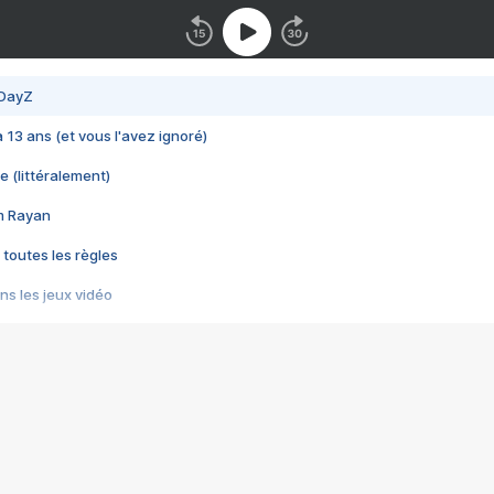
 DayZ
 a 13 ans (et vous l'avez ignoré)
e (littéralement)
im Rayan
 toutes les règles
s les jeux vidéo
us choquant de Rockstar ? - Le scandale BULLY
e plus moche de Steam
du RÊVE tourne au CAUCHEMAR
pendant 8 heures
it… à tort