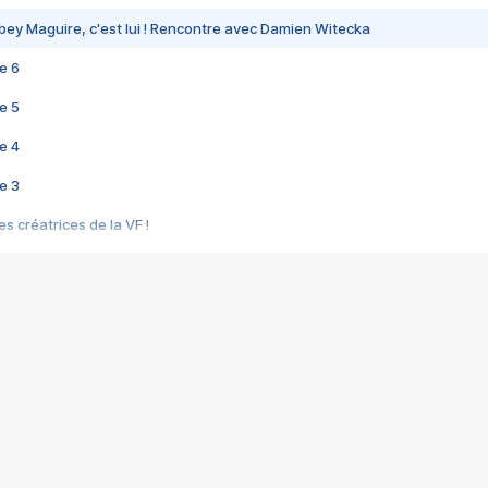
bey Maguire, c'est lui ! Rencontre avec Damien Witecka
e 6
e 5
e 4
e 3
s créatrices de la VF !
e 2
e 1
e Mektoub My Love arrive enfin ! Rencontre avec Shaïn Boumedine et Sal
i : après Toni en famille
elle réalise le bouleversant Dites lui que je l'aime
ais ! Rencontre autour de Vie privée de Rebecca Zlotowski