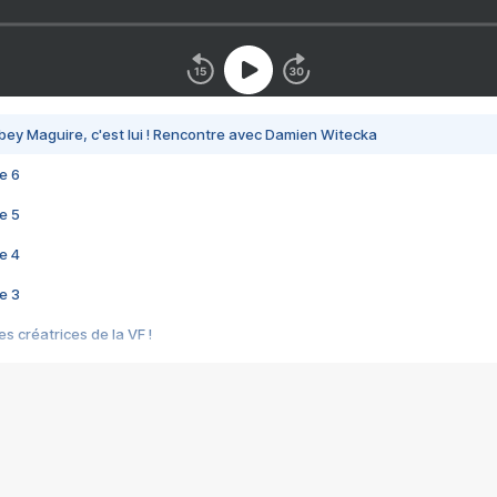
bey Maguire, c'est lui ! Rencontre avec Damien Witecka
e 6
e 5
e 4
e 3
s créatrices de la VF !
e 2
e 1
e Mektoub My Love arrive enfin ! Rencontre avec Shaïn Boumedine et Sal
i : après Toni en famille