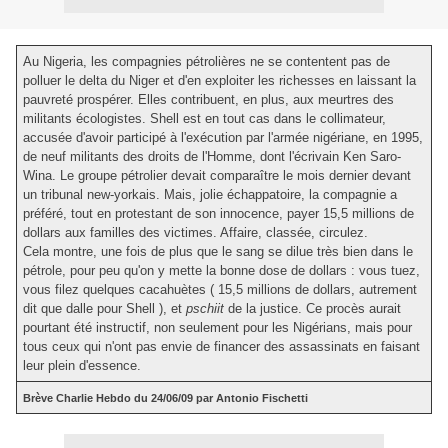
Au Nigeria, les compagnies pétrolières ne se contentent pas de
polluer le delta du Niger et d'en exploiter les richesses en laissant la
pauvreté prospérer. Elles contribuent, en plus, aux meurtres des
militants écologistes. Shell est en tout cas dans le collimateur,
accusée d'avoir participé à l'exécution par l'armée nigériane, en 1995,
de neuf militants des droits de l'Homme, dont l'écrivain Ken Saro-
Wina. Le groupe pétrolier devait comparaître le mois dernier devant
un tribunal new-yorkais. Mais, jolie échappatoire, la compagnie a
préféré, tout en protestant de son innocence, payer 15,5 millions de
dollars aux familles des victimes. Affaire, classée, circulez.
Cela montre, une fois de plus que le sang se dilue très bien dans le
pétrole, pour peu qu'on y mette la bonne dose de dollars : vous tuez,
vous filez quelques cacahuètes ( 15,5 millions de dollars, autrement
dit que dalle pour Shell ), et
pschiit
de la justice. Ce procès aurait
pourtant été instructif, non seulement pour les Nigérians, mais pour
tous ceux qui n'ont pas envie de financer des assassinats en faisant
leur plein d'essence.
Brève Charlie Hebdo du 24/06/09 par Antonio Fischetti