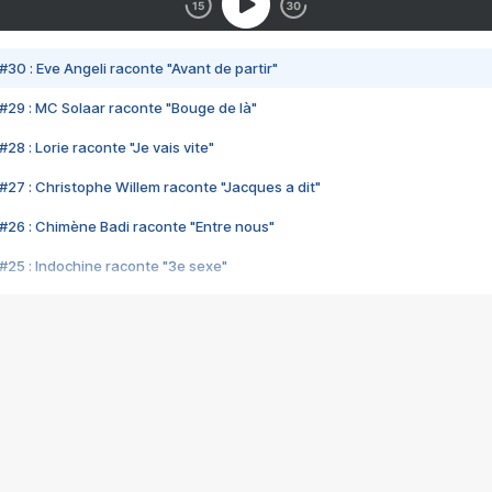
#30 : Eve Angeli raconte "Avant de partir"
#29 : MC Solaar raconte "Bouge de là"
28 : Lorie raconte "Je vais vite"
#27 : Christophe Willem raconte "Jacques a dit"
#26 : Chimène Badi raconte "Entre nous"
#25 : Indochine raconte "3e sexe"
#24 : Zaho raconte "C'est chelou"
#23 : Patrick Bruel raconte "Au café des délices"
#22 : Kyo raconte "Le chemin"
#21 : Nolwenn Leroy raconte "Cassé"
#20 : Patrick Hernandez raconte "Born to be alive"