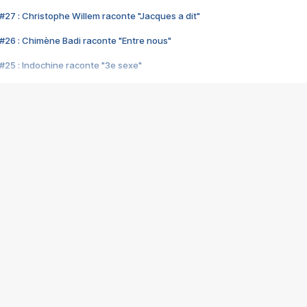
#27 : Christophe Willem raconte "Jacques a dit"
#26 : Chimène Badi raconte "Entre nous"
#25 : Indochine raconte "3e sexe"
#24 : Zaho raconte "C'est chelou"
#23 : Patrick Bruel raconte "Au café des délices"
#22 : Kyo raconte "Le chemin"
#21 : Nolwenn Leroy raconte "Cassé"
#20 : Patrick Hernandez raconte "Born to be alive"
#19 : Lorie raconte "Près de moi"
#18 : Michael Jones raconte "A nos actes manqués" (avec Jean-Jacque
#17 : Khaled raconte "Aïcha"
#16 : Corneille raconte "Parce qu'on vient de loin"