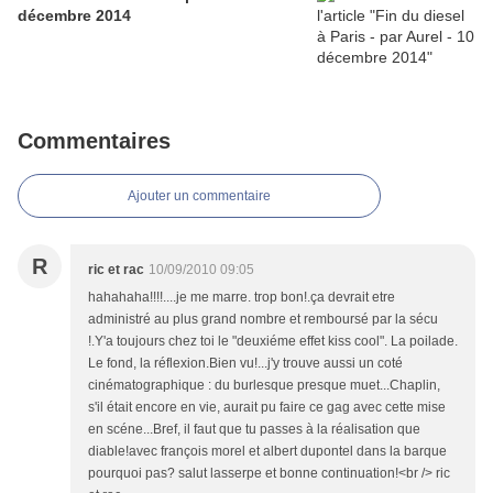
décembre 2014
Commentaires
Ajouter un commentaire
R
ric et rac
10/09/2010 09:05
hahahaha!!!!....je me marre. trop bon!.ça devrait etre
administré au plus grand nombre et remboursé par la sécu
!.Y'a toujours chez toi le "deuxiéme effet kiss cool". La poilade.
Le fond, la réflexion.Bien vu!...j'y trouve aussi un coté
cinématographique : du burlesque presque muet...Chaplin,
s'il était encore en vie, aurait pu faire ce gag avec cette mise
en scéne...Bref, il faut que tu passes à la réalisation que
diable!avec françois morel et albert dupontel dans la barque
pourquoi pas? salut lasserpe et bonne continuation!<br /> ric