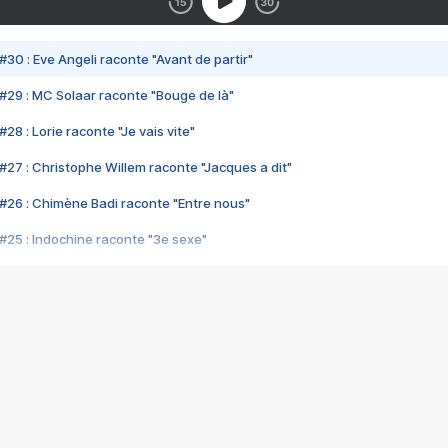
#30 : Eve Angeli raconte "Avant de partir"
#29 : MC Solaar raconte "Bouge de là"
28 : Lorie raconte "Je vais vite"
#27 : Christophe Willem raconte "Jacques a dit"
#26 : Chimène Badi raconte "Entre nous"
#25 : Indochine raconte "3e sexe"
#24 : Zaho raconte "C'est chelou"
#23 : Patrick Bruel raconte "Au café des délices"
#22 : Kyo raconte "Le chemin"
#21 : Nolwenn Leroy raconte "Cassé"
#20 : Patrick Hernandez raconte "Born to be alive"