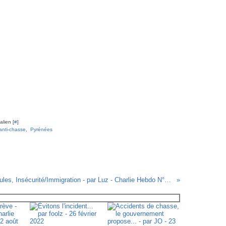
lien [
#
]
anti-chasse
,
Pyrénées
Deux boules, Insécurité/Immigration - par Luz - Charlie Hebdo N°946 - 04/08/10