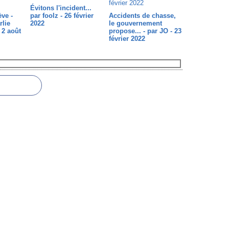
Évitons l'incident...
ève -
par foolz - 26 février
Accidents de chasse,
rlie
2022
le gouvernement
 2 août
propose... - par JO - 23
février 2022