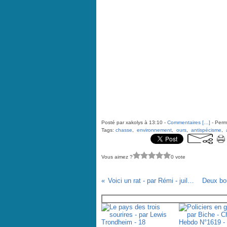
Posté par xakolys à 13:10 -
Commentaires [
…
]
- Perma
Tags:
chasse
,
environnement
,
ours
,
antispécisme
,
Vous aimez ?
0 vote
Voici un rat - par Rémi - juillet 2010
Vous aimerez aussi :