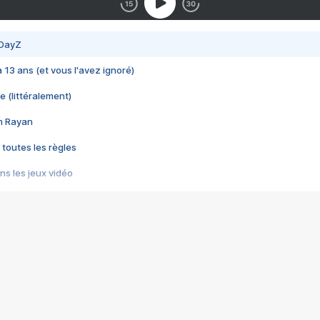
 DayZ
 a 13 ans (et vous l'avez ignoré)
e (littéralement)
im Rayan
 toutes les règles
s les jeux vidéo
us choquant de Rockstar ? - Le scandale BULLY
e plus moche de Steam
du RÊVE tourne au CAUCHEMAR
pendant 8 heures
it… à tort