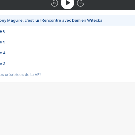
bey Maguire, c'est lui ! Rencontre avec Damien Witecka
e 6
e 5
e 4
e 3
s créatrices de la VF !
e 2
e 1
e Mektoub My Love arrive enfin ! Rencontre avec Shaïn Boumedine et Sal
i : après Toni en famille
elle réalise le bouleversant Dites lui que je l'aime