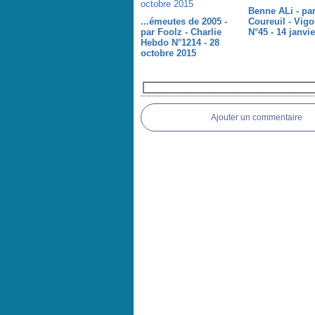
Benne ALi - pa
...émeutes de 2005 -
Coureuil - Vig
par Foolz - Charlie
N°45 - 14 janvi
Hebdo N°1214 - 28
octobre 2015
Commentaires
Ajouter un commentaire