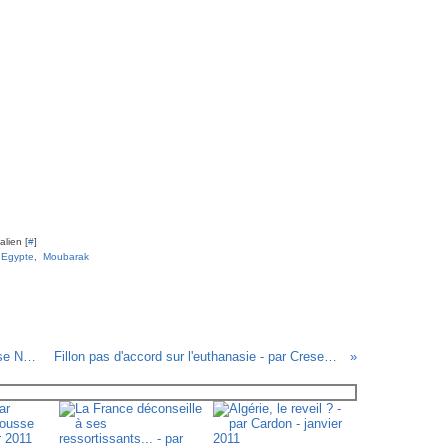
lien [
#
]
,
Egypte
,
Moubarak
Mc Donald's grossit... - par Pigr- Vigousse N°47 - 28 janvier 2011
Fillon pas d'accord sur l'euthanasie - par Creseveur - 25 janvier 2011