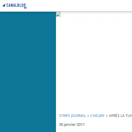
STRIPS JOURNAL
>
CHELMY
>
APRÈS LA TUN
30 janvier 2011
Après la Tunisie, autour de l'Egypte - par Chelmy - jan