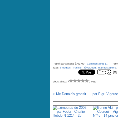
Posté par xakolys à 01:00 -
Commentaires [
…
]
- Perma
Tags:
émeutes
,
Tunisie
,
révolution
,
manifestations
Vous aimez ?
0 vote
Vous aimerez aussi :