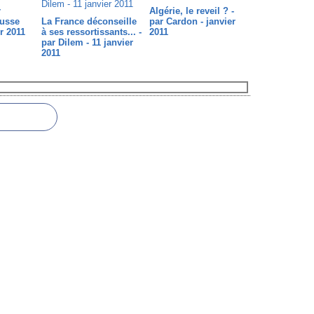
r
Algérie, le reveil ? -
ousse
La France déconseille
par Cardon - janvier
er 2011
à ses ressortissants... -
2011
par Dilem - 11 janvier
2011