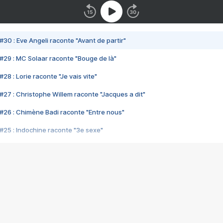
#30 : Eve Angeli raconte "Avant de partir"
#29 : MC Solaar raconte "Bouge de là"
28 : Lorie raconte "Je vais vite"
#27 : Christophe Willem raconte "Jacques a dit"
#26 : Chimène Badi raconte "Entre nous"
#25 : Indochine raconte "3e sexe"
#24 : Zaho raconte "C'est chelou"
#23 : Patrick Bruel raconte "Au café des délices"
#22 : Kyo raconte "Le chemin"
#21 : Nolwenn Leroy raconte "Cassé"
#20 : Patrick Hernandez raconte "Born to be alive"