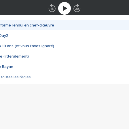
nsformé l’ennui en chef-d’œuvre
 DayZ
 a 13 ans (et vous l'avez ignoré)
e (littéralement)
im Rayan
 toutes les règles
s les jeux vidéo
us choquant de Rockstar ? - Le scandale BULLY
e plus moche de Steam
du RÊVE tourne au CAUCHEMAR
pendant 8 heures