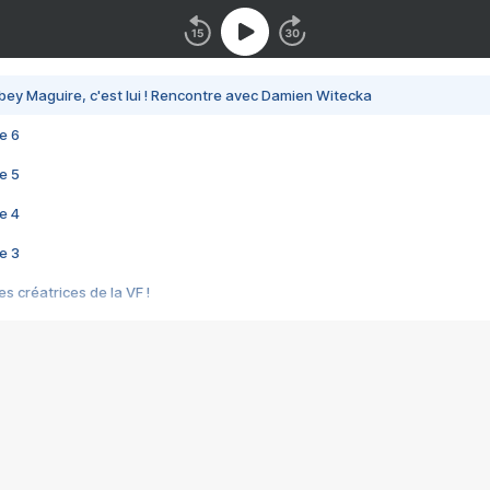
bey Maguire, c'est lui ! Rencontre avec Damien Witecka
e 6
e 5
e 4
e 3
s créatrices de la VF !
e 2
e 1
e Mektoub My Love arrive enfin ! Rencontre avec Shaïn Boumedine et Sal
i : après Toni en famille
elle réalise le bouleversant Dites lui que je l'aime