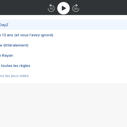
 DayZ
 a 13 ans (et vous l'avez ignoré)
e (littéralement)
im Rayan
 toutes les règles
s les jeux vidéo
us choquant de Rockstar ? - Le scandale BULLY
e plus moche de Steam
du RÊVE tourne au CAUCHEMAR
pendant 8 heures
it… à tort