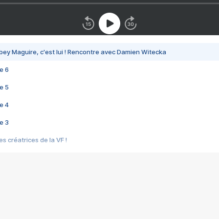
bey Maguire, c'est lui ! Rencontre avec Damien Witecka
e 6
e 5
e 4
e 3
s créatrices de la VF !
e 2
e 1
e Mektoub My Love arrive enfin ! Rencontre avec Shaïn Boumedine et Sal
i : après Toni en famille