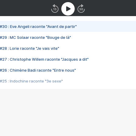
#30 : Eve Angeli raconte "Avant de partir"
#29 : MC Solaar raconte "Bouge de là"
28 : Lorie raconte "Je vais vite"
#27 : Christophe Willem raconte "Jacques a dit"
#26 : Chimène Badi raconte "Entre nous"
#25 : Indochine raconte "3e sexe"
#24 : Zaho raconte "C'est chelou"
#23 : Patrick Bruel raconte "Au café des délices"
#22 : Kyo raconte "Le chemin"
#21 : Nolwenn Leroy raconte "Cassé"
#20 : Patrick Hernandez raconte "Born to be alive"