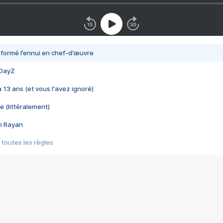
nsformé l’ennui en chef-d’œuvre
 DayZ
 a 13 ans (et vous l'avez ignoré)
e (littéralement)
im Rayan
 toutes les règles
s les jeux vidéo
us choquant de Rockstar ? - Le scandale BULLY
e plus moche de Steam
du RÊVE tourne au CAUCHEMAR