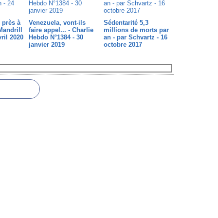
 près à
Venezuela, vont-ils
Sédentarité 5,3
Mandrill
faire appel... - Charlie
millions de morts par
ril 2020
Hebdo N°1384 - 30
an - par Schvartz - 16
janvier 2019
octobre 2017