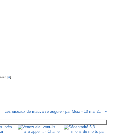
lien [
#
]
l
Les oiseaux de mauvaise augure - par Moix - 10 mai 2012