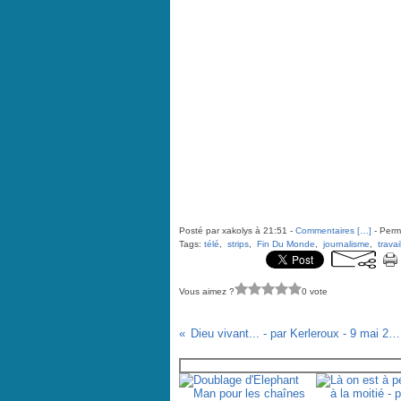
Posté par xakolys à 21:51 -
Commentaires [
…
]
- Perma
Tags:
télé
,
strips
,
Fin Du Monde
,
journalisme
,
travai
Vous aimez ?
0 vote
Dieu vivant... - par Kerleroux - 9 mai 2012
Vous aimerez aussi :