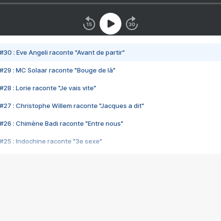
#30 : Eve Angeli raconte "Avant de partir"
#29 : MC Solaar raconte "Bouge de là"
28 : Lorie raconte "Je vais vite"
#27 : Christophe Willem raconte "Jacques a dit"
#26 : Chimène Badi raconte "Entre nous"
#25 : Indochine raconte "3e sexe"
#24 : Zaho raconte "C'est chelou"
#23 : Patrick Bruel raconte "Au café des délices"
#22 : Kyo raconte "Le chemin"
#21 : Nolwenn Leroy raconte "Cassé"