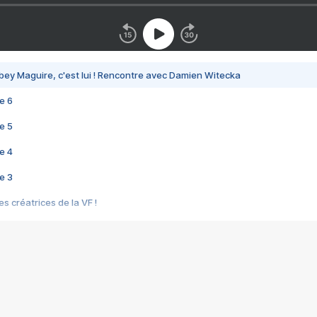
bey Maguire, c'est lui ! Rencontre avec Damien Witecka
e 6
e 5
e 4
e 3
s créatrices de la VF !
e 2
e 1
e Mektoub My Love arrive enfin ! Rencontre avec Shaïn Boumedine et Sal
i : après Toni en famille