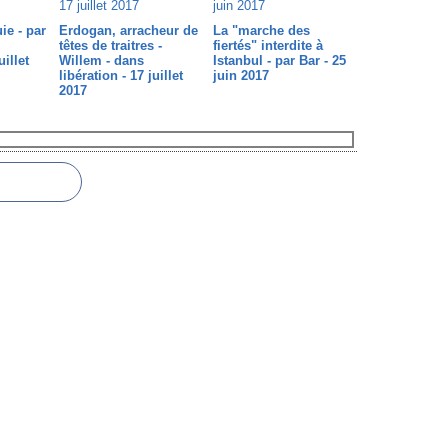
ie - par
Erdogan, arracheur de
La "marche des
têtes de traitres -
fiertés" interdite à
uillet
Willem - dans
Istanbul - par Bar - 25
libération - 17 juillet
juin 2017
2017