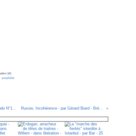
lien [
#
]
,
prophète
Skinheads ? Connais Pas ! - Charlie Hebdo N°1095 - 12 juin 2013
Russie, Incohérence - par Gérard Biard - Brève Charlie Hebdo