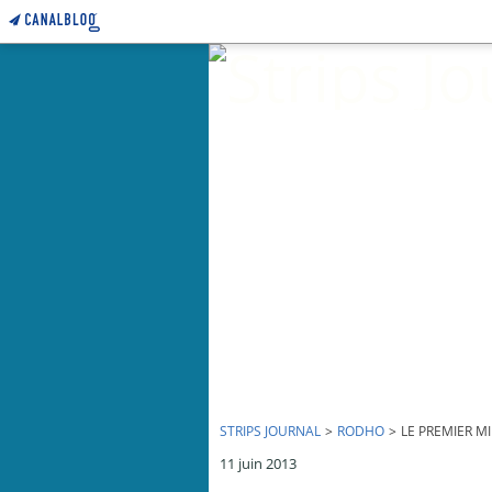
STRIPS JOURNAL
>
RODHO
>
LE PREMIER MI
11 juin 2013
Le premier ministre turc ne cède rien... - par Rodho - 