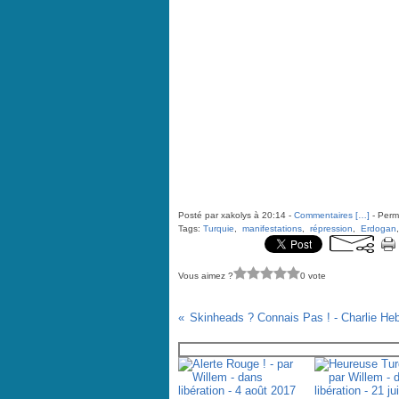
Posté par xakolys à 20:14 -
Commentaires [
…
]
- Perma
Tags:
Turquie
,
manifestations
,
répression
,
Erdogan
Vous aimez ?
0 vote
Vous aimerez aussi :