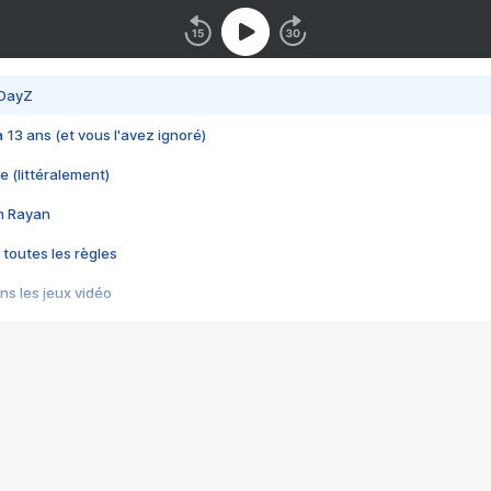
 DayZ
 a 13 ans (et vous l'avez ignoré)
e (littéralement)
im Rayan
 toutes les règles
s les jeux vidéo
us choquant de Rockstar ? - Le scandale BULLY
e plus moche de Steam
du RÊVE tourne au CAUCHEMAR
pendant 8 heures
it… à tort