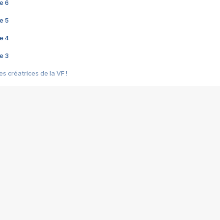
e 6
e 5
e 4
e 3
s créatrices de la VF !
e 2
e 1
e Mektoub My Love arrive enfin ! Rencontre avec Shaïn Boumedine et Sal
i : après Toni en famille
elle réalise le bouleversant Dites lui que je l'aime
ais ! Rencontre autour de Vie privée de Rebecca Zlotowski
 de Marguerite, Grave... Rencontre avec Ella Rumpf
 Les Rêveurs, un film intime sur la santé mentale