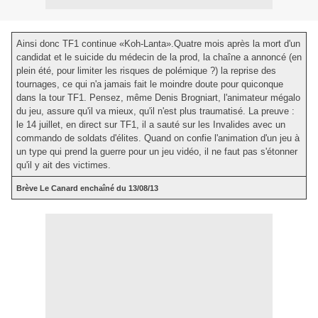
Ainsi donc TF1 continue «Koh-Lanta».Quatre mois après la mort d'un
candidat et le suicide du médecin de la prod, la chaîne a annoncé (en
plein été, pour limiter les risques de polémique ?) la reprise des
tournages, ce qui n'a jamais fait le moindre doute pour quiconque
dans la tour TF1. Pensez, même Denis Brogniart, l'animateur mégalo
du jeu, assure qu'il va mieux, qu'il n'est plus traumatisé. La preuve :
le 14 juillet, en direct sur TF1, il a sauté sur les Invalides avec un
commando de soldats d'élites. Quand on confie l'animation d'un jeu à
un type qui prend la guerre pour un jeu vidéo, il ne faut pas s'étonner
qu'il y ait des victimes.
Brève Le Canard enchaîné du 13/08/13