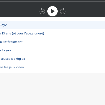
 DayZ
 a 13 ans (et vous l'avez ignoré)
e (littéralement)
im Rayan
 toutes les règles
s les jeux vidéo
us choquant de Rockstar ? - Le scandale BULLY
e plus moche de Steam
du RÊVE tourne au CAUCHEMAR
pendant 8 heures