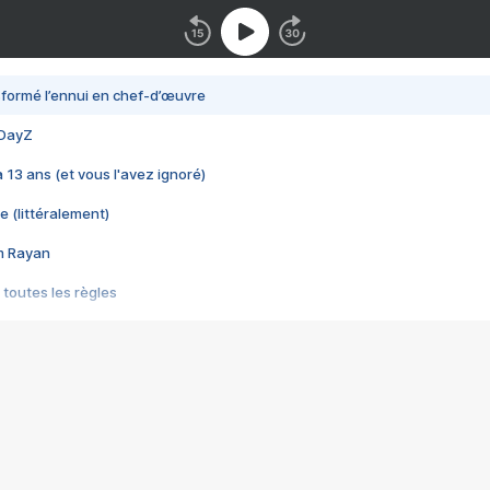
nsformé l’ennui en chef-d’œuvre
 DayZ
 a 13 ans (et vous l'avez ignoré)
e (littéralement)
im Rayan
 toutes les règles
s les jeux vidéo
us choquant de Rockstar ? - Le scandale BULLY
e plus moche de Steam
du RÊVE tourne au CAUCHEMAR
pendant 8 heures