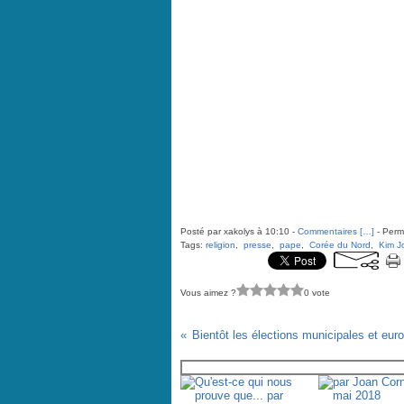
Posté par xakolys à 10:10 -
Commentaires [
…
]
- Perma
Tags:
religion
,
presse
,
pape
,
Corée du Nord
,
Kim Jo
Vous aimez ?
0 vote
Vous aimerez aussi :