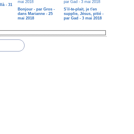
là - 31
Bonjour - par Gros -
S'il-te-plait, je t'en
dans Marianne - 25
supplie, Jésus, pitié -
mai 2018
par Gad - 3 mai 2018