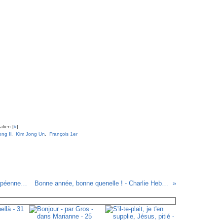
lien [
#
]
ng Il
,
Kim Jong Un
,
François 1er
Bientôt les élections municipales et européennes - par Cabu - 26 décembre 2013
Bonne année, bonne quenelle ! - Charlie Hebdo N°1124 - 31 décembre 2013