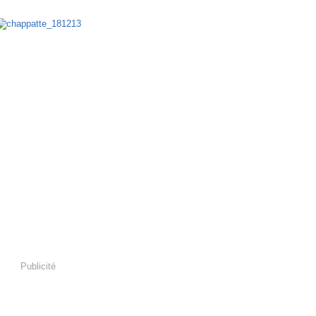
happatte - 18/12/13
Publicité