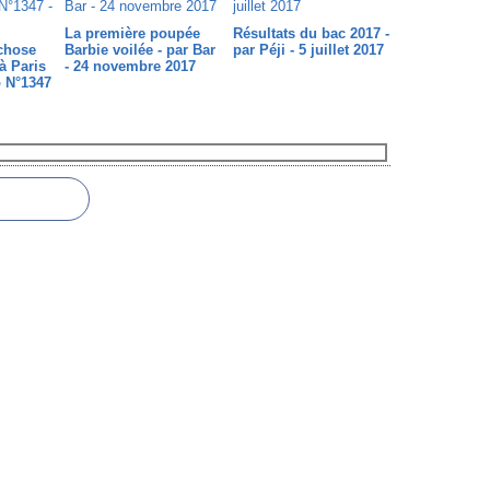
La première poupée
Résultats du bac 2017 -
chose
Barbie voilée - par Bar
par Péji - 5 juillet 2017
à Paris
- 24 novembre 2017
o N°1347