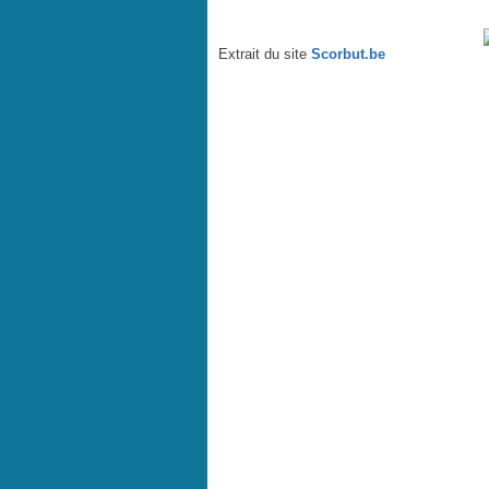
Des ados tentés par la guerre en Syrie - par Delambre -
Extrait du site
Scorbut.be