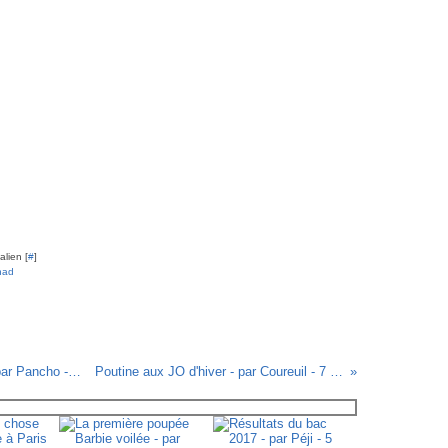
lien [
#
]
ihad
La théorie du genre inquiète les réacs - par Pancho - 6 février 2014
Poutine aux JO d'hiver - par Coureuil - 7 février 2014