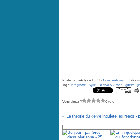
Posté par xakolys à 16:07 -
Commentaires [
…
]
- Perma
Tags:
intégrisme
,
Syrie
,
Bachar Al-Assad
,
guerre
,
j
Vous aimez ?
0 vote
Vous aimerez aussi :