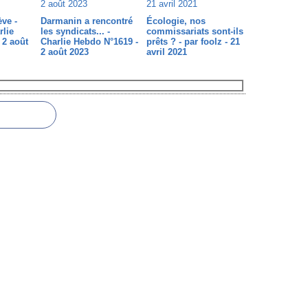
ève -
Darmanin a rencontré
Écologie, nos
rlie
les syndicats... -
commissariats sont-ils
 2 août
Charlie Hebdo N°1619 -
prêts ? - par foolz - 21
2 août 2023
avril 2021