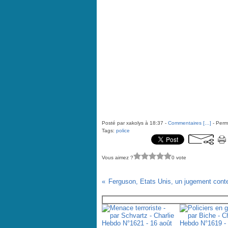
Posté par xakolys à 18:37 -
Commentaires [
…
]
- Perma
Tags:
police
Vous aimez ?
0 vote
Vous aimerez aussi :