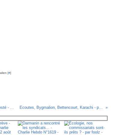
lien [
#
]
Ferguson, Etats Unis, un jugement contesté - par Barret - 28 novembre 2014
Ecoutes, Bygmalion, Bettencourt, Karachi - par Charb - 28 novembre 2014