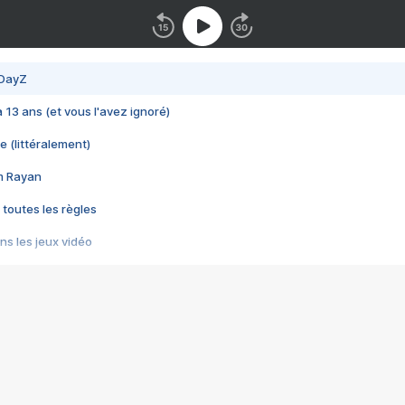
 DayZ
 a 13 ans (et vous l'avez ignoré)
e (littéralement)
im Rayan
 toutes les règles
s les jeux vidéo
us choquant de Rockstar ? - Le scandale BULLY
e plus moche de Steam
du RÊVE tourne au CAUCHEMAR
pendant 8 heures
it… à tort