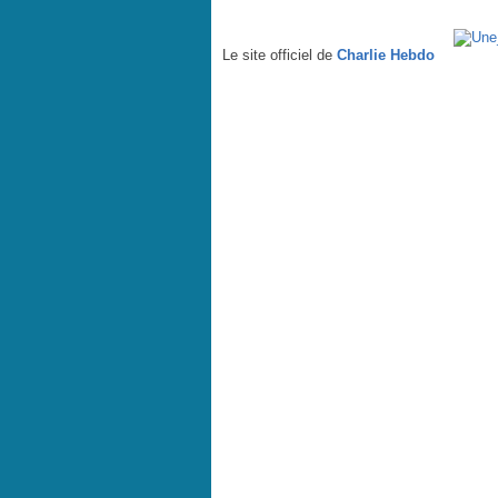
Malaysia Airlines, l'espoir - par Riss - Charlie Hebdo 
Le site officiel de
Charlie Hebdo