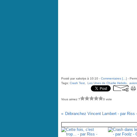
Posté par xakolys à 10:10 -
Commentaires [
…
]
- Perma
Tags:
Crash Test
,
Les Unes de Charlie Hebdo
,
avion
Vous aimez ?
0 vote
Vous aimerez aussi :