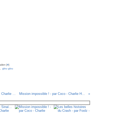
lien [
#
]
,
glou glou
Débranchez Vincent Lambert - par Riss - Charlie Hebdo N°1201- 29 juillet 2015
Mission impossible ! - par Coco - Charlie Hebdo N°1203 - 12 août 2015