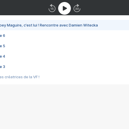
bey Maguire, c'est lui ! Rencontre avec Damien Witecka
e 6
e 5
e 4
e 3
s créatrices de la VF !
e 2
e 1
e Mektoub My Love arrive enfin ! Rencontre avec Shaïn Boumedine et Sal
i : après Toni en famille
elle réalise le bouleversant Dites lui que je l'aime