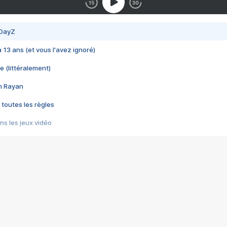
 DayZ
 a 13 ans (et vous l'avez ignoré)
e (littéralement)
im Rayan
 toutes les règles
s les jeux vidéo
us choquant de Rockstar ? - Le scandale BULLY
e plus moche de Steam
du RÊVE tourne au CAUCHEMAR
pendant 8 heures
it… à tort