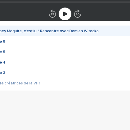
bey Maguire, c'est lui ! Rencontre avec Damien Witecka
e 6
e 5
e 4
e 3
s créatrices de la VF !
e 2
e 1
e Mektoub My Love arrive enfin ! Rencontre avec Shaïn Boumedine et Sal
i : après Toni en famille