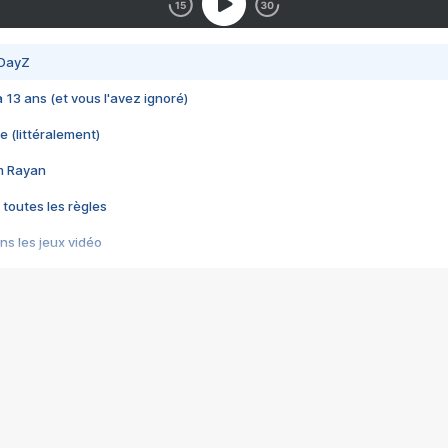
 DayZ
 a 13 ans (et vous l'avez ignoré)
e (littéralement)
im Rayan
 toutes les règles
s les jeux vidéo
us choquant de Rockstar ? - Le scandale BULLY
e plus moche de Steam
du RÊVE tourne au CAUCHEMAR
pendant 8 heures
it… à tort