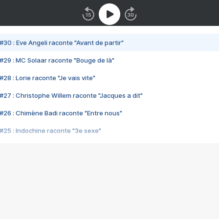
#30 : Eve Angeli raconte "Avant de partir"
#29 : MC Solaar raconte "Bouge de là"
28 : Lorie raconte "Je vais vite"
#27 : Christophe Willem raconte "Jacques a dit"
#26 : Chimène Badi raconte "Entre nous"
#25 : Indochine raconte "3e sexe"
#24 : Zaho raconte "C'est chelou"
#23 : Patrick Bruel raconte "Au café des délices"
#22 : Kyo raconte "Le chemin"
#21 : Nolwenn Leroy raconte "Cassé"
#20 : Patrick Hernandez raconte "Born to be alive"