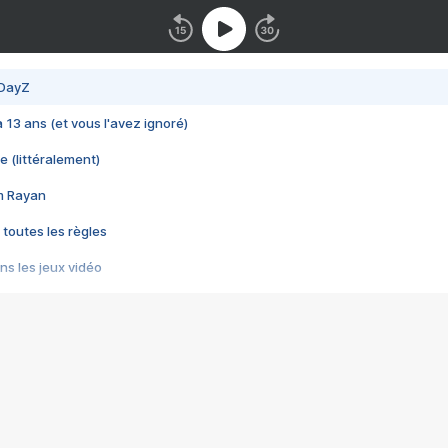
 DayZ
 a 13 ans (et vous l'avez ignoré)
e (littéralement)
im Rayan
 toutes les règles
s les jeux vidéo
us choquant de Rockstar ? - Le scandale BULLY
e plus moche de Steam
du RÊVE tourne au CAUCHEMAR
pendant 8 heures
it… à tort